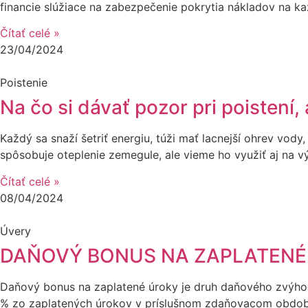
financie slúžiace na zabezpečenie pokrytia nákladov na k
Čítať celé »
23/04/2024
Poistenie
Na čo si dávať pozor pri poisten
Každý sa snaží šetriť energiu, túži mať lacnejší ohrev vody,
spôsobuje oteplenie zemegule, ale vieme ho využiť aj na vý
Čítať celé »
08/04/2024
Úvery
DAŇOVÝ BONUS NA ZAPLATENÉ 
Daňový bonus na zaplatené úroky je druh daňového zvýhod
% zo zaplatených úrokov v príslušnom zdaňovacom období,