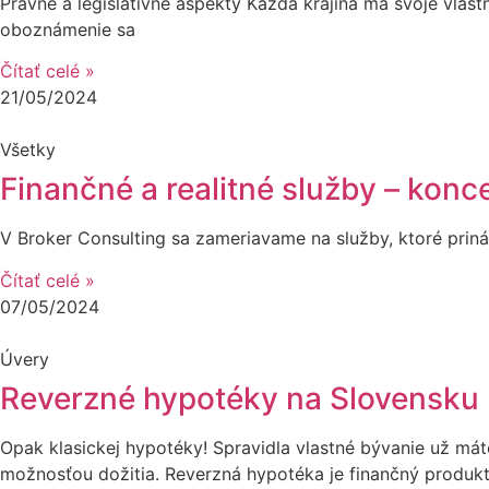
Právne a legislatívne aspekty Každá krajina má svoje vla
oboznámenie sa
Čítať celé »
21/05/2024
Všetky
Finančné a realitné služby – koncep
V Broker Consulting sa zameriavame na služby, ktoré priná
Čítať celé »
07/05/2024
Úvery
Reverzné hypotéky na Slovensku
Opak klasickej hypotéky! Spravidla vlastné bývanie už máte
možnosťou dožitia. Reverzná hypotéka je finančný produkt