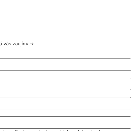
á vás zaujíma->