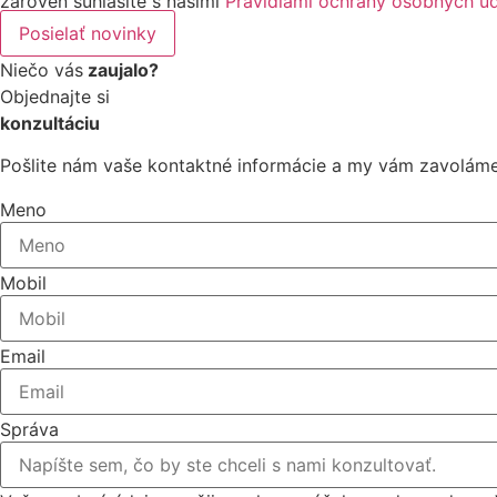
zároveň súhlasíte s našimi
Pravidlami ochrany osobných ú
Posielať novinky
Niečo vás
zaujalo?
Objednajte si
konzultáciu
Pošlite nám vaše kontaktné informácie a my vám zavoláme
Meno
Mobil
Email
Správa