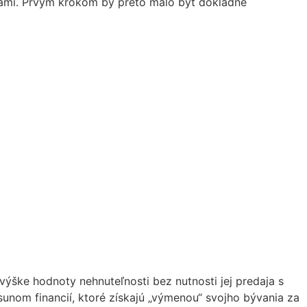
ncami. Prvým krokom by preto malo byť dôkladné
výške hodnoty nehnuteľnosti bez nutnosti jej predaja s
unom financií, ktoré získajú „výmenou“ svojho bývania za