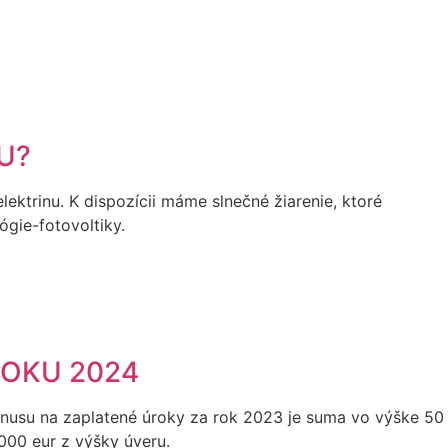
KU?
elektrinu. K dispozícii máme slnečné žiarenie, ktoré
ógie-fotovoltiky.
ROKU 2024
onusu na zaplatené úroky za rok 2023 je suma vo výške 50
000 eur z výšky úveru.