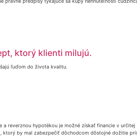
stné právne predpisy týkajúce sa kúpy nehnuteľností cudzi
t, ktorý klienti milujú.
šajú ľuďom do života kvalitu.
 a reverznou hypotékou je možné získať financie v určitej 
, ktorý by mal zabezpečiť dôchodcom dôstojné dožitie prís