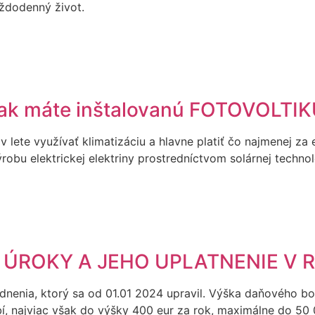
aždodenný život.
í, ak máte inštalovanú FOTOVOLTI
 v lete využívať klimatizáciu a hlavne platiť čo najmenej za 
robu elektrickej elektriny prostredníctvom solárnej technol
ÚROKY A JEHO UPLATNENIE V 
nenia, ktorý sa od 01.01 2024 upravil. Výška daňového b
 najviac však do výšky 400 eur za rok, maximálne do 50 