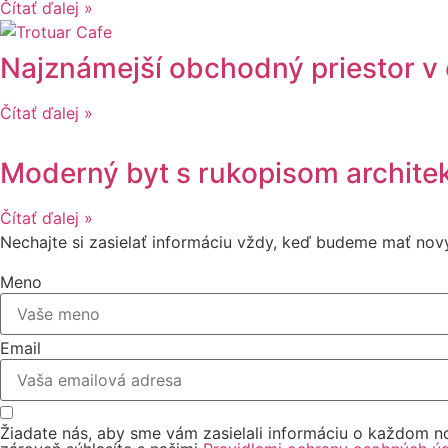
Čítať ďalej »
Najznámejší obchodný priestor v 
Čítať ďalej »
Moderný byt s rukopisom architek
Čítať ďalej »
Nechajte si zasielať informáciu vždy, keď budeme mať nov
Meno
Email
Žiadate nás, aby sme vám zasielali informáciu o každom no