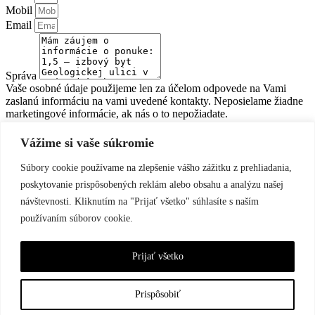
Mobil
Email
Správa
Vaše osobné údaje použijeme len za účelom odpovede na Vami
zaslanú informáciu na vami uvedené kontakty. Neposielame žiadne
marketingové informácie, ak nás o to nepožiadate.
súhlas spodmienkami
Súhlasíte s tým, aby sme Vás kontaktovali na uvedené kontakty
Vážime si vaše súkromie
a informovali o našej práci a našich službách. Zároveň potvrdzujete,
že ste sa oboznámili s našimi
pravidlami spracovania osobných
Súbory cookie používame na zlepšenie vášho zážitku z prehliadania,
údajov.
poskytovanie prispôsobených reklám alebo obsahu a analýzu našej
Poslať
návštevnosti. Kliknutím na "Prijať všetko" súhlasíte s naším
používaním súborov cookie.
Úvod
Aktuálna ponuka
Realitné služby
Prijať všetko
Blog
Kontakt
ondrej.matuska@realityspolu.sk
Prispôsobiť