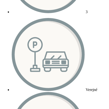
3
Verejné