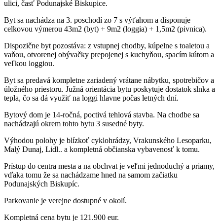
ulici, časť Podunajské Biskupice.
Byt sa nachádza na 3. poschodí zo 7 s výťahom a disponuje
celkovou výmerou 43m2 (byt) + 9m2 (loggia) + 1,5m2 (pivnica).
Dispozične byt pozostáva: z vstupnej chodby, kúpelne s toaletou a
vaňou, otvorenej obývačky prepojenej s kuchyňou, spacím kútom a
veľkou loggiou.
Byt sa predavá kompletne zariadený vrátane nábytku, spotrebičov a
úložného priestoru. Južná orientácia bytu poskytuje dostatok slnka a
tepla, čo sa dá využiť na loggi hlavne počas letných dní.
Bytový dom je 14-ročná, poctivá tehlová stavba. Na chodbe sa
nachádzajú okrem tohto bytu 3 susedné byty.
Výhodou polohy je blízkoť cyklohrádzy, Vrakunského Lesoparku,
Malý Dunaj, Lidl.. a kompletná občianska vybavenosť k tomu.
Prístup do centra mesta a na obchvat je veľmi jednoduchý a priamy,
vďaka tomu že sa nachádzame hned na samom začiatku
Podunajských Biskupíc.
Parkovanie je verejne dostupné v okolí.
Kompletná cena bytu je 121.900 eur.