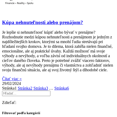
Kúpa nehnuteľnosti alebo prenájom?
Je lepšie si nehnuteľnosť kúpiť alebo bývať v prenájme?
Rozhodnutie medzi kúpou nehnuteľnosti a prenájmom je jedným z
najdôležitejších krokov, ktorými sa mnohí ľudia stretávajú pri
hľadaní svojho domova. Je to dilema, ktorá zahŕňa nielen finančné,
emocionálne, ale aj praktické úvahy. Každá možnosť má svoje
výhody a nevýhody, a voľba závisí od individuálnych okolností a
cieľov daného človeka. Preto je potrebné zvážiť viacero faktorov,
výhody, ale aj nevýhody prenájmu či vlastníctva a zohľadniť nielen
svoju finančnú situáciu, ale aj svoj životný štýl a dlhodobé ciele.
Čítať viac »
29/02/2024
Stránka
1
Stránka
2
Stránka
3
…
Stránka
6
Zdieľať:
Filtrovať podľa kategórií