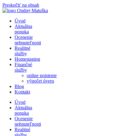
Preskočiť na obsah
Úvod
Aktuálna
ponuka
Ocenenie
nehnuteľnosti
Realitné
služby
Homestaging
Finančné
služby
online poistenie
výpočet úveru
Blog
Kontakt
Úvod
Aktuálna
ponuka
Ocenenie
nehnuteľnosti
Realitné
služby